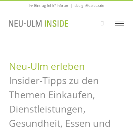
Zum
Ihr Eintrag fehlt? Info an
|
design@spiesz.de
Inhalt
springen
Neu-Ulm erleben
Insider-Tipps zu den
Themen Einkaufen,
Dienstleistungen,
Gesundheit, Essen und