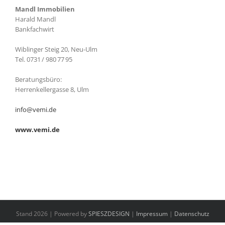
Mandl Immobilien
Harald Mandl
Bankfachwirt
Wiblinger Steig 20, Neu-Ulm
Tel. 0731 / 980 77 95
Beratungsbüro:
Herrenkellergasse 8, Ulm
info@vemi.de
www.vemi.de
Stand 2026 | Powered by
SPIESZDESIGN
|
Impressum
|
Datenschutz