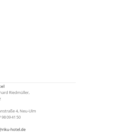
tel
hard Riedmüller,
z
anstraße 4, Neu-Ulm
/ 98 09 41 50
riku-hotel.de