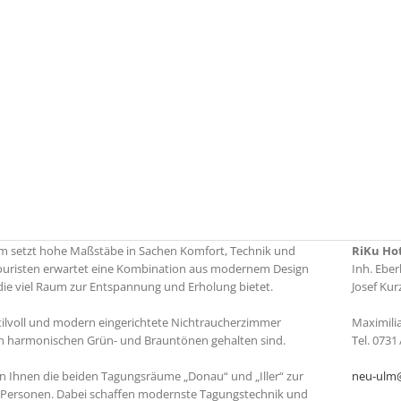
m setzt hohe Maßstäbe in Sachen Komfort, Technik und
RiKu Ho
touristen erwartet eine Kombination aus modernem Design
Inh. Eber
ie viel Raum zur Entspannung und Erholung bietet.
Josef Kur
tilvoll und modern eingerichtete Nichtraucherzimmer
Maximili
e in harmonischen Grün- und Brauntönen gehalten sind.
Tel. 0731 
n Ihnen die beiden Tagungsräume „Donau“ und „Iller“ zur
neu-ulm@
00 Personen. Dabei schaffen modernste Tagungstechnik und