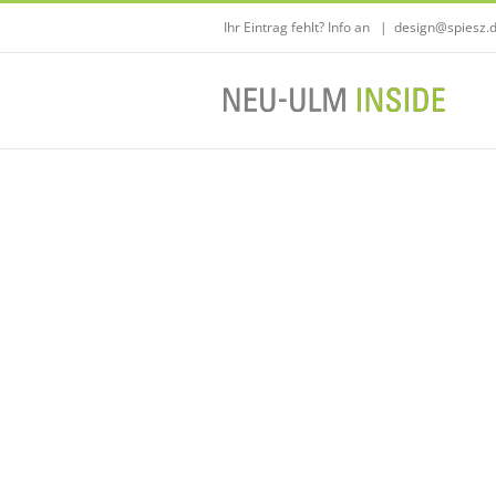
Zum
Ihr Eintrag fehlt? Info an
|
design@spiesz.
Inhalt
springen