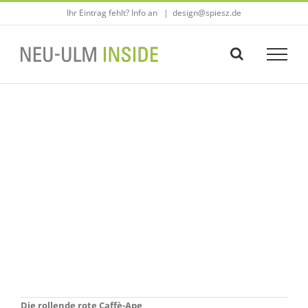
Zum
Ihr Eintrag fehlt? Info an
|
design@spiesz.de
Inhalt
springen
Die rollende rote Caffè-Ape